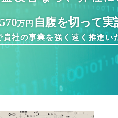
,570
自腹を切って実
万円
で貴社の事業を
強く速く推進い