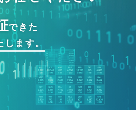
証
できた
たします。