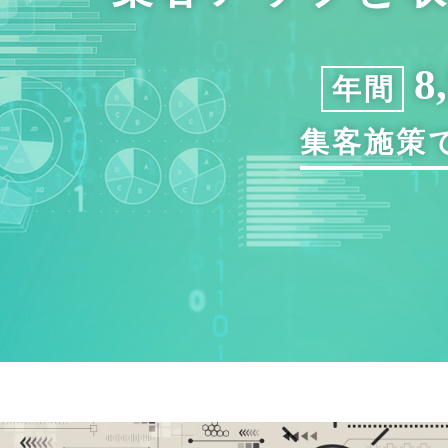
8
年間
集客施策